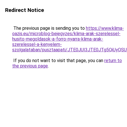
Redirect Notice
The previous page is sending you to
https://www.klima-
oazis.eu/microblog-bejegyzes/klima-arak-szerelessel-
husito-megoldasok-a-forro-nyarra-klima-arak-
szerelessel-a-kenyelem-
szolgalataban/pusztaapati/JTE0JUI3JTE0JTg5Qi
If you do not want to visit that page, you can
return to
the previous page
.