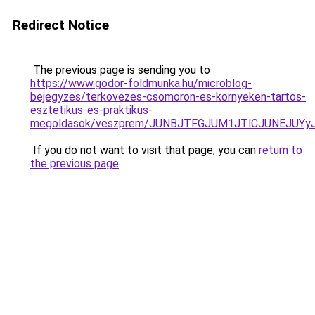
Redirect Notice
The previous page is sending you to
https://www.godor-foldmunka.hu/microblog-
bejegyzes/terkovezes-csomoron-es-kornyeken-tartos-
esztetikus-es-praktikus-
megoldasok/veszprem/JUNBJTFGJUM1JTlCJUNEJUY
If you do not want to visit that page, you can
return to
the previous page
.