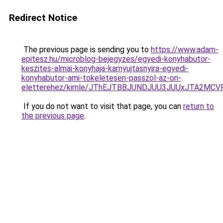
Redirect Notice
The previous page is sending you to
https://www.adam-
epitesz.hu/microblog-bejegyzes/egyedi-konyhabutor-
keszites-almai-konyhaja-karnyujtasnyira-egyedi-
konyhabutor-ami-tokeletesen-passzol-az-on-
eletterehez/kimle/JThEJTBBJUNDJUU3JUUxJTA2M
If you do not want to visit that page, you can
return to
the previous page
.