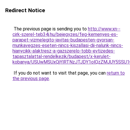
Redirect Notice
The previous page is sending you to
http://www.xn--
cirk-szerel-teb34j.hu/bejegyzes/feg-kemenyes-es-
parapet-vizmelegito-javitas-budapesten-gyorsan-
munkavegzes-eseten-nincs-kiszallasi-dij-nalunk-nincs-
hianycikk-alaktresz-a-gazszerelo-tobb-evtizedes-
tapasztalattal-rendelkezik/budapest/x-kerulet-
kobanya/USUwMSUxQjYlRTNzJTJDY1olQzZMJUY5SSU
If you do not want to visit that page, you can
return to
the previous page
.