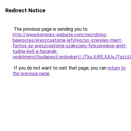
Redirect Notice
The previous page is sending you to
http://www.komplex-website.com/microblog-
bejegyzes/ereszcsatorna-lefolyocso-szereles-miert-
fontos-az-ereszcsatorna-szakszeru-felszerelese-amit-
tudnia-kell-a-hazanak-
vedelmerol/budapest/erdoskert/JTkxJUREJUUxJTgz
If you do not want to visit that page, you can
return to
the previous page
.