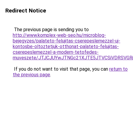
Redirect Notice
The previous page is sending you to
http://www.komplex-web-seo.hu/microblog-
bejegyzes/palateto-felujitas-cserepeslemezzel-uj-
kontosbe-oltoztetjuk-otthonat-palateto-felujitas-
cserepeslemezzel-a-modern-tetofedes-
muveszete/JTJCJUYwJTNGc21XJTE5JTVCSiVDRSVGRiV
If you do not want to visit that page, you can
return to
the previous page
.