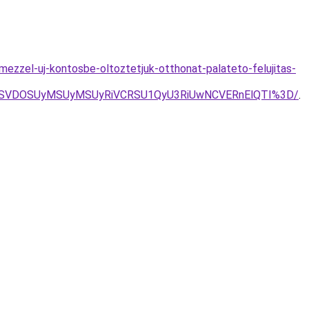
ezzel-uj-kontosbe-oltoztetjuk-otthonat-palateto-felujitas-
MSVDOSUyMSUyMSUyRiVCRSU1QyU3RiUwNCVERnElQTI%3D/
.