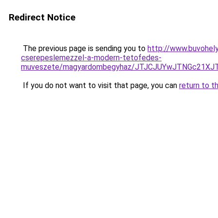
Redirect Notice
The previous page is sending you to
http://www.buvohely
cserepeslemezzel-a-modern-tetofedes-
muveszete/magyardombegyhaz/JTJCJUYwJTNGc21X
If you do not want to visit that page, you can
return to t