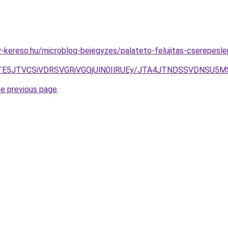
-kereso.hu/microblog-bejegyzes/palateto-felujitas-cserepeslem
JTE5JTVCSiVDRSVGRiVGQjUlN0IlRUEy/JTA4JTNDSSVDNSU5
he previous page
.