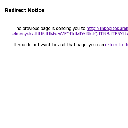
Redirect Notice
The previous page is sending you to
http://linkepites.a
elmenyek/JUU5JUMycyVEOFklMDYlRkJQJTNBJTE5Yi
If you do not want to visit that page, you can
return to t