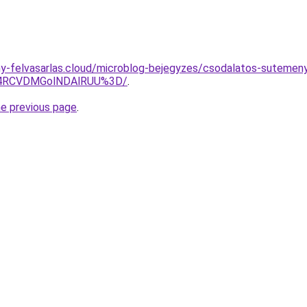
rany-felvasarlas.cloud/microblog-bejegyzes/csodalatos-sutemen
U4RCVDMGolNDAlRUU%3D/
.
he previous page
.