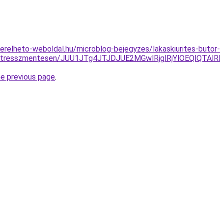
.berelheto-weboldal.hu/microblog-bejegyzes/lakaskiurites-butor-e
-es-stresszmentesen/JUU1JTg4JTJDJUE2MGwlRjglRjYlOEQlQT
he previous page
.