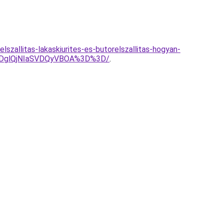
lszallitas-lakaskiurites-es-butorelszallitas-hogyan-
AlRDglQjNIaSVDQyVBOA%3D%3D/
.