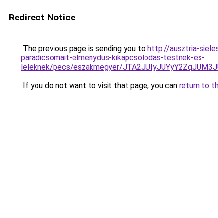
Redirect Notice
The previous page is sending you to
http://ausztria-sie
paradicsomait-elmenydus-kikapcsolodas-testnek-es-
leleknek/pecs/eszakmegyer/JTA2JUIyJUYyY2ZqJU
If you do not want to visit that page, you can
return to t