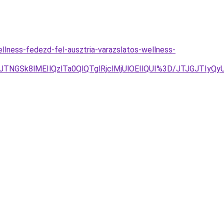
llness-fedezd-fel-ausztria-varazslatos-wellness-
TNGSk8lMEIlQzlTa0QlQTglRjclMjUlOEIlQUI%3D/JTJGJTI