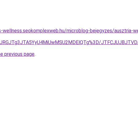
les-wellness.seokomplexweb.hu/microblog-bejegyzes/ausztria-we
M3JURGJTg3JTA5YyU4MiUwMSU2MDElQTg%3D/JTFCJUJBJTVDJ
he previous page
.